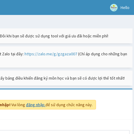
Hello
 Đôi khi bạn sẽ được sử dụng tool với giá ưu đãi hoặc miễn phí!
 Zalo tại đây:
https://zalo.me/g/gzgaza007
(Chỉ áp dụng cho những bạn
thấy bảng điều khiển đăng ký môn học và bạn sẽ có được lợi thế tốt nhất!
nhập!
Vui lòng
đăng nhập
để sử dụng chức năng này.