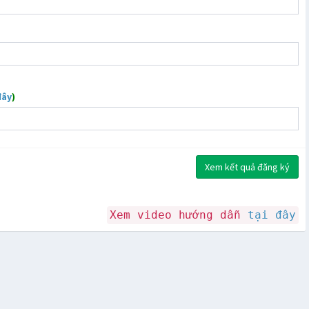
đây
)
Xem kết quả đăng ký
Xem video hướng dẫn
tại đây