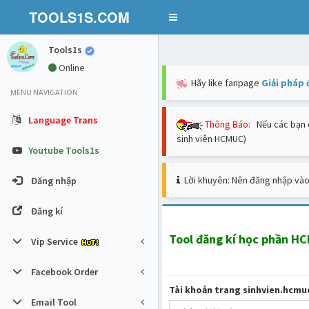
TOOLS1S.COM
Toggle
navigation
Tools1s
Online
Hãy like fanpage
Giải pháp 
MENU NAVIGATION
Language Trans
Thông Báo:
Nếu các bạn c
sinh viên HCMUC)
Youtube Tools1s
Lời khuyên: Nên đăng nhập vào
Đăng nhập
Đăng kí
Tool đăng kí học phần H
Vip Service
Facebook Order
Tài khoản trang sinhvien.hcmu
Email Tool